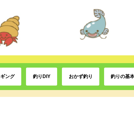
ジギング
釣りDIY
おかず釣り
釣りの基