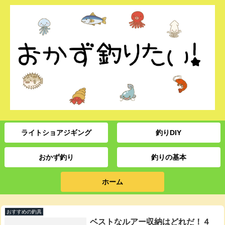
ライトショアジギング
釣りDIY
おかず釣り
釣りの基本
ホーム
おすすめの釣具
ベストなルアー収納はどれだ！４