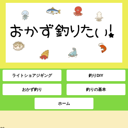
ライトショアジギング
釣りDIY
おかず釣り
釣りの基本
ホーム