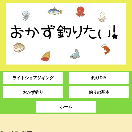
ライトショアジギング
釣りDIY
おかず釣り
釣りの基本
ホーム