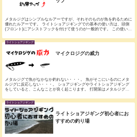
ップ
メタルジグはシンプルなルアーですが、それそのものが魚を釣るために
優れたルアーです。 ライトショアジギングでの基本の使い方は、頭側
(フロント)にアシストフックを付けて使うのが一般的です。 この使い方
だと磯でも根掛かりもしにくく、いろんな場所で...
ライトショアジギング
マイクロジグの威力
メタルジグで魚がなかなか釣れない・・・。 魚がそこにいるのにメタ
ルジグに反応しない・・・。 ショアジギングやライトショアジギング
をしていると、こんなことが良く起こります。 打開策はメタルジグの
サイズダウンだ！ そもそも魚が釣れない原因は何だ...
ライトショアジギング
ライトショアジギング初心者にお
すすめの釣り場