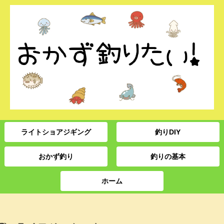
ライトショアジギング
釣りDIY
おかず釣り
釣りの基本
ホーム