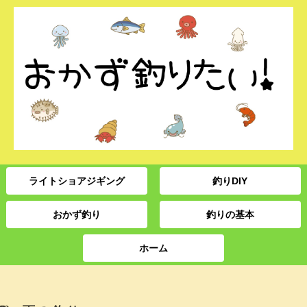
ライトショアジギング
釣りDIY
おかず釣り
釣りの基本
ホーム