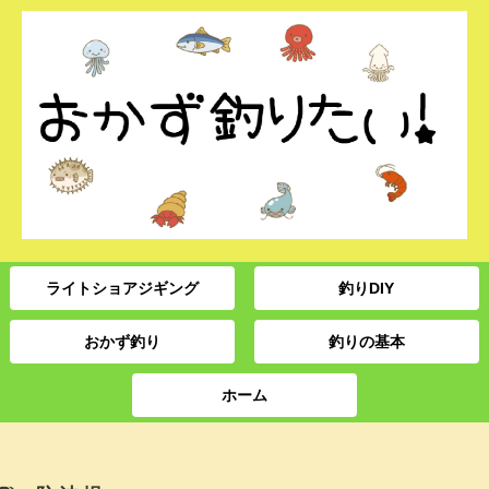
ライトショアジギング
釣りDIY
おかず釣り
釣りの基本
ホーム