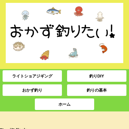
ライトショアジギング
釣りDIY
おかず釣り
釣りの基本
ホーム