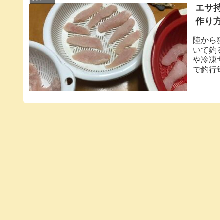
エサ
作り
陸から
いて釣
や冷凍
で釣行