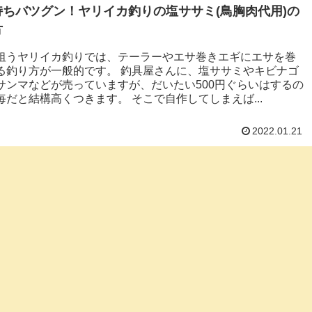
持ちバツグン！ヤリイカ釣りの塩ササミ(鳥胸肉代用)の
方
狙うヤリイカ釣りでは、テーラーやエサ巻きエギにエサを巻
る釣り方が一般的です。 釣具屋さんに、塩ササミやキビナゴ
サンマなどが売っていますが、だいたい500円ぐらいはするの
毎だと結構高くつきます。 そこで自作してしまえば...
2022.01.21