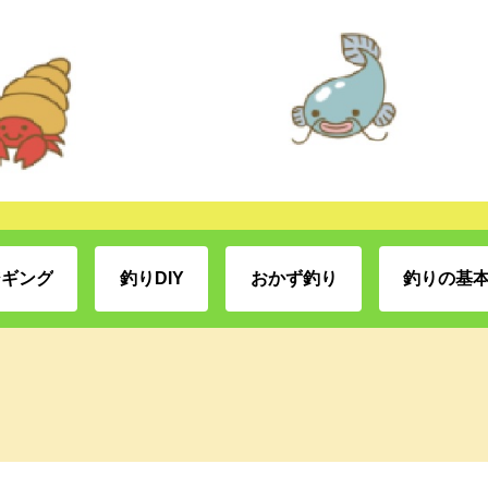
ジギング
釣りDIY
おかず釣り
釣りの基