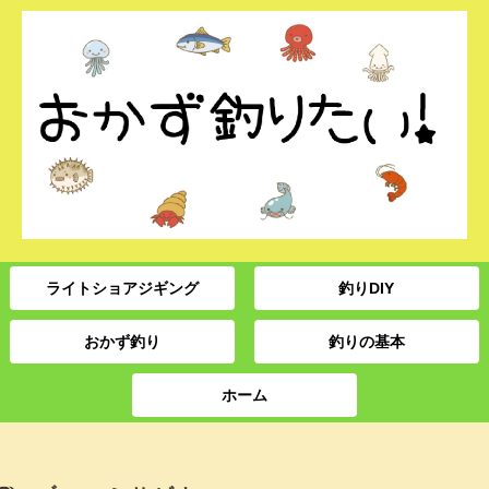
ライトショアジギング
釣りDIY
おかず釣り
釣りの基本
ホーム