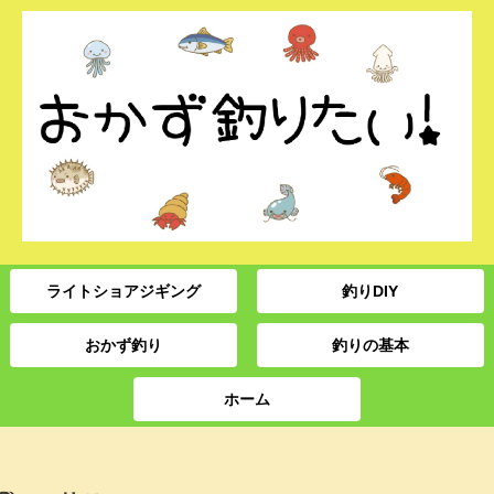
ライトショアジギング
釣りDIY
おかず釣り
釣りの基本
ホーム