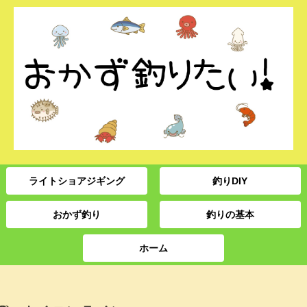
ライトショアジギング
釣りDIY
おかず釣り
釣りの基本
ホーム