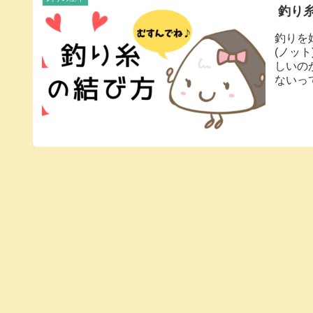
釣り
釣りを
(ノッ
しいの
ないっ