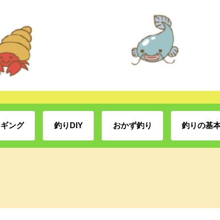
ジギング
釣りDIY
おかず釣り
釣りの基