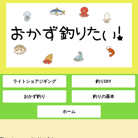
ライトショアジギング
釣りDIY
おかず釣り
釣りの基本
ホーム