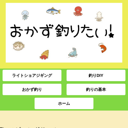
ライトショアジギング
釣りDIY
おかず釣り
釣りの基本
ホーム